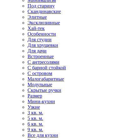
Минимализм
Под старину
Скандинавские
Элитные
Эксклюзивные
Хай-тек
Особенности
Для студии
Для хрущевки
Для дачи
Встроенные
С антресолями
С барной стойкой
С островом
Малогабаритные
Модульные
Скрытые ручки
Размер
Мини-кухни
Узкие
3 кв. м.
5 кв. м.
6 кв. м.
9 кв. м.
Все для кухни