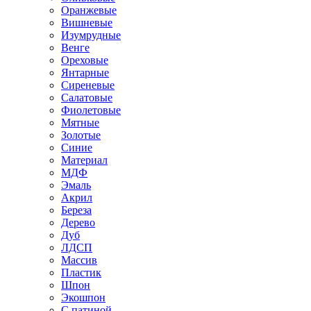
Оранжевые
Вишневые
Изумрудные
Венге
Ореховые
Янтарные
Сиреневые
Салатовые
Фиолетовые
Мятные
Золотые
Синие
Материал
МДФ
Эмаль
Акрил
Береза
Дерево
Дуб
ЛДСП
Массив
Пластик
Шпон
Экошпон
С патиной