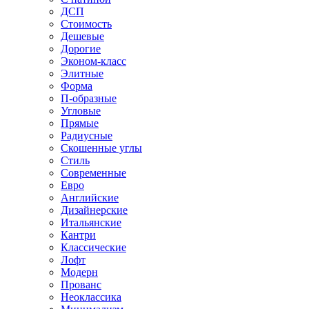
ДСП
Стоимость
Дешевые
Дорогие
Эконом-класс
Элитные
Форма
П-образные
Угловые
Прямые
Радиусные
Скошенные углы
Стиль
Современные
Евро
Английские
Дизайнерские
Итальянские
Кантри
Классические
Лофт
Модерн
Прованс
Неоклассика