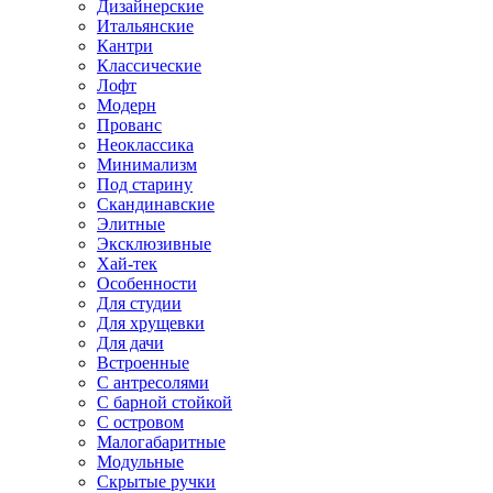
Дизайнерские
Итальянские
Кантри
Классические
Лофт
Модерн
Прованс
Неоклассика
Минимализм
Под старину
Скандинавские
Элитные
Эксклюзивные
Хай-тек
Особенности
Для студии
Для хрущевки
Для дачи
Встроенные
С антресолями
С барной стойкой
С островом
Малогабаритные
Модульные
Скрытые ручки