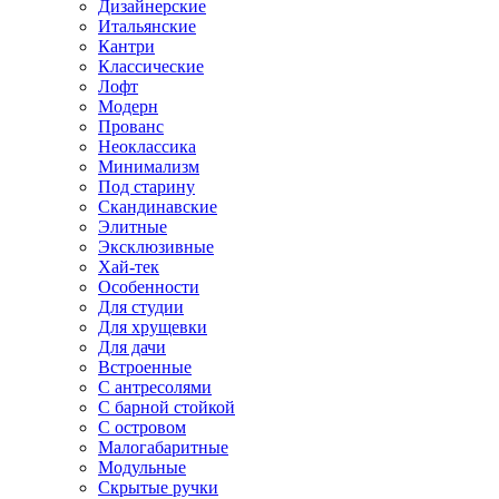
Дизайнерские
Итальянские
Кантри
Классические
Лофт
Модерн
Прованс
Неоклассика
Минимализм
Под старину
Скандинавские
Элитные
Эксклюзивные
Хай-тек
Особенности
Для студии
Для хрущевки
Для дачи
Встроенные
С антресолями
С барной стойкой
С островом
Малогабаритные
Модульные
Скрытые ручки