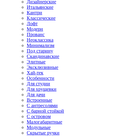
Дизайнерские
Итальянские
Кантри
Классические
Лофт
Модерн
Прованс
Неоклассика
Минимализм
Под старину
Скандинавские
Элитные
Эксклюзивные
Хай-тек
Особенности
Для студии
Для хрущевки
Для дачи
Встроенные
С антресолями
С барной стойкой
С островом
Малогабаритные
Модульные
Скрытые ручки