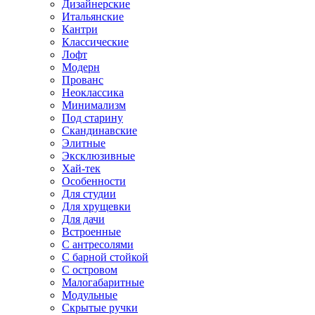
Дизайнерские
Итальянские
Кантри
Классические
Лофт
Модерн
Прованс
Неоклассика
Минимализм
Под старину
Скандинавские
Элитные
Эксклюзивные
Хай-тек
Особенности
Для студии
Для хрущевки
Для дачи
Встроенные
С антресолями
С барной стойкой
С островом
Малогабаритные
Модульные
Скрытые ручки