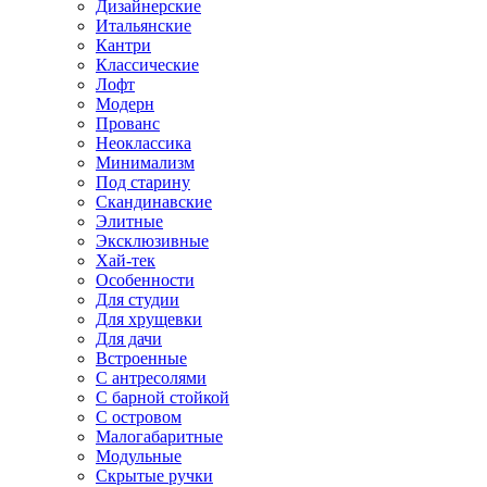
Дизайнерские
Итальянские
Кантри
Классические
Лофт
Модерн
Прованс
Неоклассика
Минимализм
Под старину
Скандинавские
Элитные
Эксклюзивные
Хай-тек
Особенности
Для студии
Для хрущевки
Для дачи
Встроенные
С антресолями
С барной стойкой
С островом
Малогабаритные
Модульные
Скрытые ручки