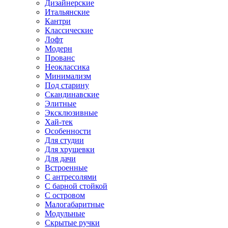
Дизайнерские
Итальянские
Кантри
Классические
Лофт
Модерн
Прованс
Неоклассика
Минимализм
Под старину
Скандинавские
Элитные
Эксклюзивные
Хай-тек
Особенности
Для студии
Для хрущевки
Для дачи
Встроенные
С антресолями
С барной стойкой
С островом
Малогабаритные
Модульные
Скрытые ручки