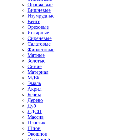
Оранжевые
Вишневые
Изумрудные
Венге
Ореховые
Янтарные
Сиреневые
Салатовые
Фиолетовые
Мятные
Золотые
Синие
Материал
МДФ
Эмаль
Акрил
Береза
Дерево
Дуб
ЛДСП
Массив
Пластик
Шпон
Экошпон
С патиной