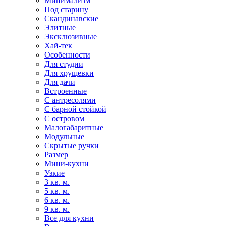
Минимализм
Под старину
Скандинавские
Элитные
Эксклюзивные
Хай-тек
Особенности
Для студии
Для хрущевки
Для дачи
Встроенные
С антресолями
С барной стойкой
С островом
Малогабаритные
Модульные
Скрытые ручки
Размер
Мини-кухни
Узкие
3 кв. м.
5 кв. м.
6 кв. м.
9 кв. м.
Все для кухни