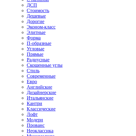
ДСП
Стоимость
Дешевые
Дорогие
Эконом-класс
Элитные
Форма
П-образные
Угловые
Прямые
Радиусные
Скошенные углы
Стиль
Современные
Евро
Английские
Дизайнерские
Итальянские
Кантри
Классические
Лофт
Модерн
Прованс
Неоклассика