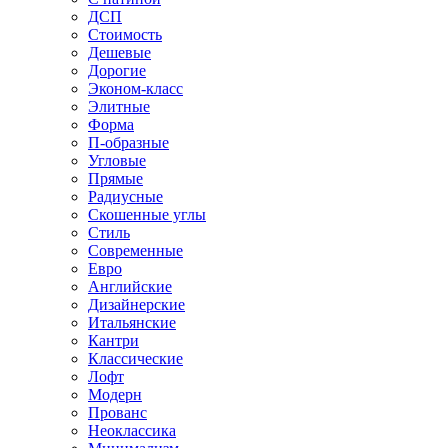
ДСП
Стоимость
Дешевые
Дорогие
Эконом-класс
Элитные
Форма
П-образные
Угловые
Прямые
Радиусные
Скошенные углы
Стиль
Современные
Евро
Английские
Дизайнерские
Итальянские
Кантри
Классические
Лофт
Модерн
Прованс
Неоклассика