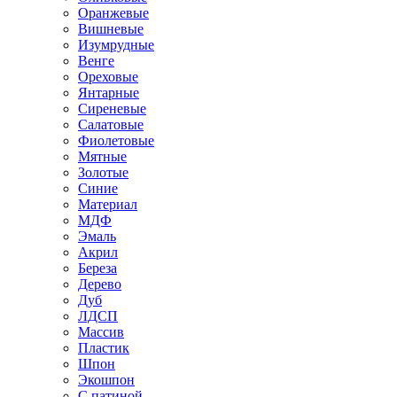
Оранжевые
Вишневые
Изумрудные
Венге
Ореховые
Янтарные
Сиреневые
Салатовые
Фиолетовые
Мятные
Золотые
Синие
Материал
МДФ
Эмаль
Акрил
Береза
Дерево
Дуб
ЛДСП
Массив
Пластик
Шпон
Экошпон
С патиной