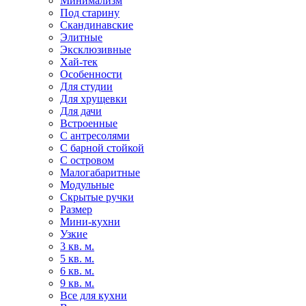
Минимализм
Под старину
Скандинавские
Элитные
Эксклюзивные
Хай-тек
Особенности
Для студии
Для хрущевки
Для дачи
Встроенные
С антресолями
С барной стойкой
С островом
Малогабаритные
Модульные
Скрытые ручки
Размер
Мини-кухни
Узкие
3 кв. м.
5 кв. м.
6 кв. м.
9 кв. м.
Все для кухни