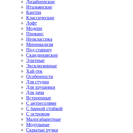
Дизайнерские
Итальянские
Кантри
Классические
Лофт
Модерн
Прованс
Неоклассика
Минимализм
Под старину
Скандинавские
Элитные
Эксклюзивные
Хай-тек
Особенности
Для студии
Для хрущевки
Для дачи
Встроенные
С антресолями
С барной стойкой
С островом
Малогабаритные
Модульные
Скрытые ручки