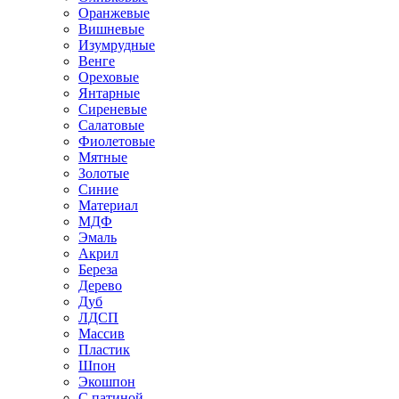
Оранжевые
Вишневые
Изумрудные
Венге
Ореховые
Янтарные
Сиреневые
Салатовые
Фиолетовые
Мятные
Золотые
Синие
Материал
МДФ
Эмаль
Акрил
Береза
Дерево
Дуб
ЛДСП
Массив
Пластик
Шпон
Экошпон
С патиной