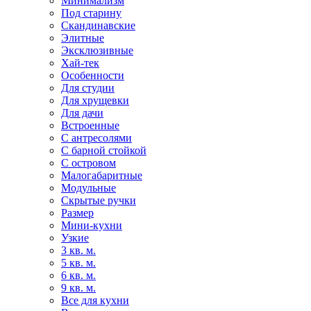
Минимализм
Под старину
Скандинавские
Элитные
Эксклюзивные
Хай-тек
Особенности
Для студии
Для хрущевки
Для дачи
Встроенные
С антресолями
С барной стойкой
С островом
Малогабаритные
Модульные
Скрытые ручки
Размер
Мини-кухни
Узкие
3 кв. м.
5 кв. м.
6 кв. м.
9 кв. м.
Все для кухни