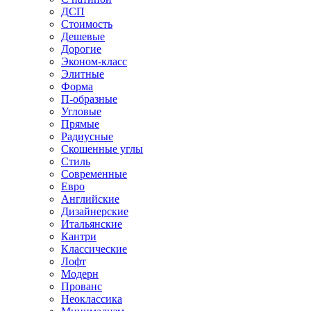
ДСП
Стоимость
Дешевые
Дорогие
Эконом-класс
Элитные
Форма
П-образные
Угловые
Прямые
Радиусные
Скошенные углы
Стиль
Современные
Евро
Английские
Дизайнерские
Итальянские
Кантри
Классические
Лофт
Модерн
Прованс
Неоклассика