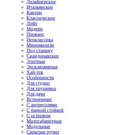
Дизайнерские
Итальянские
Кантри
Классические
Лофт
Модерн
Прованс
Неоклассика
Минимализм
Под старину
Скандинавские
Элитные
Эксклюзивные
Хай-тек
Особенности
Для студии
Для хрущевки
Для дачи
Встроенные
С антресолями
С барной стойкой
С островом
Малогабаритные
Модульные
Скрытые ручки