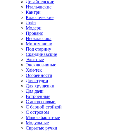
Дизайнерские
Итальянские
Кантри
Классические
Лофт
Модерн
Прованс
Неоклассика
Минимализм
Под старину
Скандинавские
Элитные
Эксклюзивные
Хай-тек
Особенности
Для студии
Для хрущевки
Для дачи
Встроенные
С антресолями
С барной стойкой
С островом
Малогабаритные
Модульные
Скрытые ручки