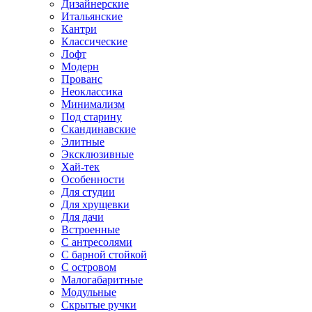
Дизайнерские
Итальянские
Кантри
Классические
Лофт
Модерн
Прованс
Неоклассика
Минимализм
Под старину
Скандинавские
Элитные
Эксклюзивные
Хай-тек
Особенности
Для студии
Для хрущевки
Для дачи
Встроенные
С антресолями
С барной стойкой
С островом
Малогабаритные
Модульные
Скрытые ручки