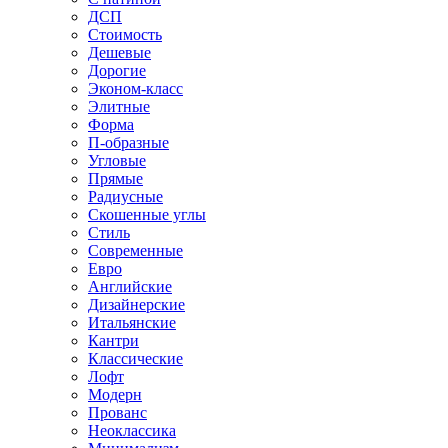
ДСП
Стоимость
Дешевые
Дорогие
Эконом-класс
Элитные
Форма
П-образные
Угловые
Прямые
Радиусные
Скошенные углы
Стиль
Современные
Евро
Английские
Дизайнерские
Итальянские
Кантри
Классические
Лофт
Модерн
Прованс
Неоклассика