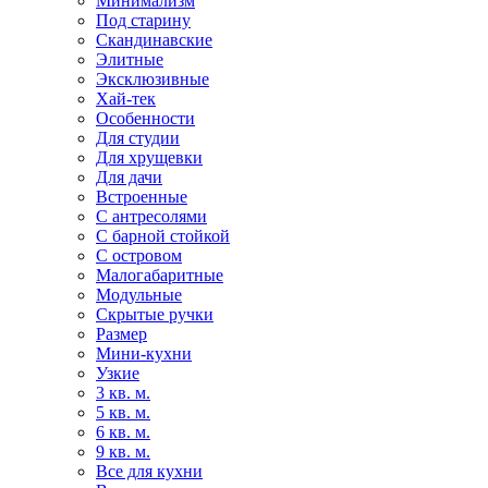
Минимализм
Под старину
Скандинавские
Элитные
Эксклюзивные
Хай-тек
Особенности
Для студии
Для хрущевки
Для дачи
Встроенные
С антресолями
С барной стойкой
С островом
Малогабаритные
Модульные
Скрытые ручки
Размер
Мини-кухни
Узкие
3 кв. м.
5 кв. м.
6 кв. м.
9 кв. м.
Все для кухни