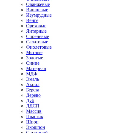
Оранжевые
Вишневые
Изумрудные
Венге
Ореховые
Янтарные
Сиреневые
Салатовые
Фиолетовые
Мятные
Золотые
Синие
Материал
МДФ
Эмаль
Акрил
Береза
Дерево
Дуб
ЛДСП
Массив
Пластик
Шпон
Экошпон
С патиной