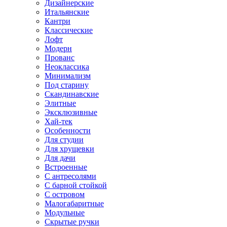
Дизайнерские
Итальянские
Кантри
Классические
Лофт
Модерн
Прованс
Неоклассика
Минимализм
Под старину
Скандинавские
Элитные
Эксклюзивные
Хай-тек
Особенности
Для студии
Для хрущевки
Для дачи
Встроенные
С антресолями
С барной стойкой
С островом
Малогабаритные
Модульные
Скрытые ручки