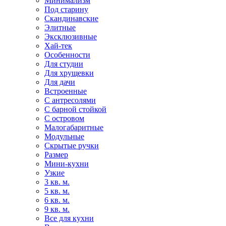
Минимализм
Под старину
Скандинавские
Элитные
Эксклюзивные
Хай-тек
Особенности
Для студии
Для хрущевки
Для дачи
Встроенные
С антресолями
С барной стойкой
С островом
Малогабаритные
Модульные
Скрытые ручки
Размер
Мини-кухни
Узкие
3 кв. м.
5 кв. м.
6 кв. м.
9 кв. м.
Все для кухни