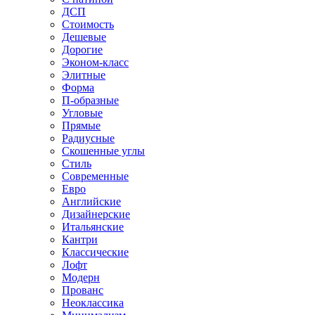
ДСП
Стоимость
Дешевые
Дорогие
Эконом-класс
Элитные
Форма
П-образные
Угловые
Прямые
Радиусные
Скошенные углы
Стиль
Современные
Евро
Английские
Дизайнерские
Итальянские
Кантри
Классические
Лофт
Модерн
Прованс
Неоклассика