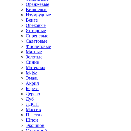
Оранжевые
Вишневые
Изумрудные
Венге
Ореховые
Янтарные
Сиреневые
Салатовые
Фиолетовые
Мятные
Золотые
Синие
Материал
МДФ
Эмаль
Акрил
Береза
Дерево
Дуб
ЛДСП
Массив
Пластик
Шпон
Экошпон
С патиной