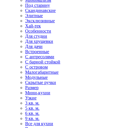
Минимализм
Под старину
Скандинавские
Элитные
Эксклюзивные
Хай-тек
Особенности
Для студии
Для хрущевки
Для дачи
Встроенные
С антресолями
С барной стойкой
С островом
Малогабаритные
Модульные
Скрытые ручки
Размер
Мини-кухни
Узкие
3 кв. м.
5 кв. м.
6 кв. м.
9 кв. м.
Все для кухни