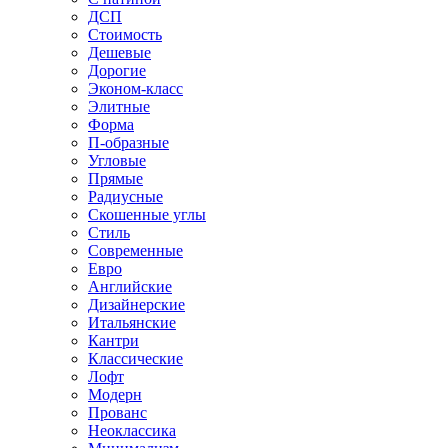
ДСП
Стоимость
Дешевые
Дорогие
Эконом-класс
Элитные
Форма
П-образные
Угловые
Прямые
Радиусные
Скошенные углы
Стиль
Современные
Евро
Английские
Дизайнерские
Итальянские
Кантри
Классические
Лофт
Модерн
Прованс
Неоклассика