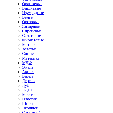
Оранжевые
Вишневые
Изумрудные
Венге
Ореховые
Янтарные
Сиреневые
Салатовые
Фиолетовые
Мятные
Золотые
Синие
Материал
МДФ
Эмаль
Акрил
Береза
Дерево
Дуб
ЛДСП
Массив
Пластик
Шпон
Экошпон
С патиной