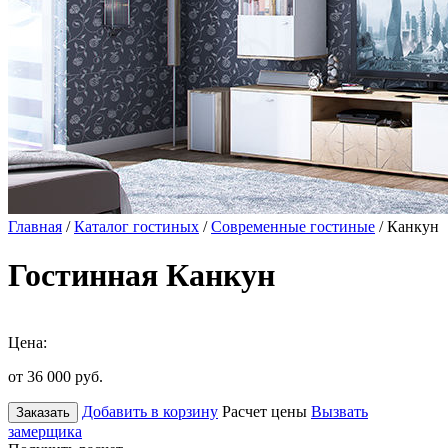
Главная
/
Каталог гостиных
/
Современные гостиные
/ Канкун
Гостинная Канкун
Цена:
от 36 000
руб.
Добавить в корзину
Расчет цены
Вызвать
Заказать
замерщика