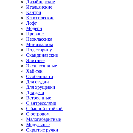
Дизайнерские
Итальянские
Кантри
Классические
Лофт
Модерн
Прованс
Неоклассика
Минимализм
Под старину
Скандинавские
Элитные
Эксклюзивные
Хай-тек
Особенности
Для студии
Для хрущевки
Для дачи
Встроенные
С антресолями
С барной стойкой
С островом
Малогабаритные
Модульные
Скрытые ручки