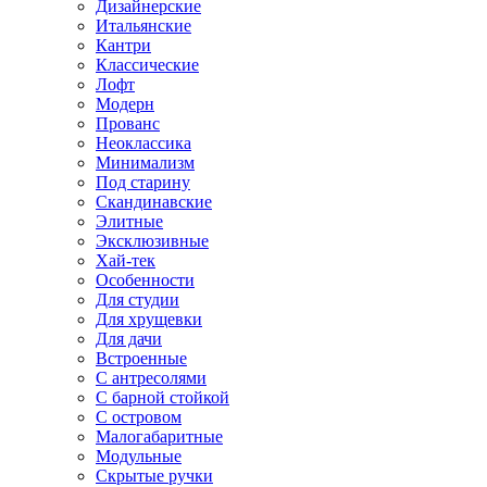
Дизайнерские
Итальянские
Кантри
Классические
Лофт
Модерн
Прованс
Неоклассика
Минимализм
Под старину
Скандинавские
Элитные
Эксклюзивные
Хай-тек
Особенности
Для студии
Для хрущевки
Для дачи
Встроенные
С антресолями
С барной стойкой
С островом
Малогабаритные
Модульные
Скрытые ручки