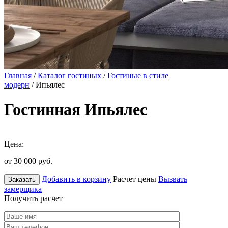
Главная
/
Каталог гостиных
/
Гостиные в стиле
модерн
/ Ипьялес
Гостинная Ипьялес
Цена:
от 30 000
руб.
Добавить в корзину
Расчет цены
Вызвать
Заказать
замерщика
Получить расчет