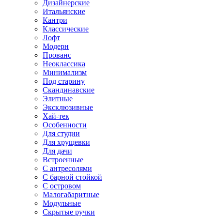
Дизайнерские
Итальянские
Кантри
Классические
Лофт
Модерн
Прованс
Неоклассика
Минимализм
Под старину
Скандинавские
Элитные
Эксклюзивные
Хай-тек
Особенности
Для студии
Для хрущевки
Для дачи
Встроенные
С антресолями
С барной стойкой
С островом
Малогабаритные
Модульные
Скрытые ручки