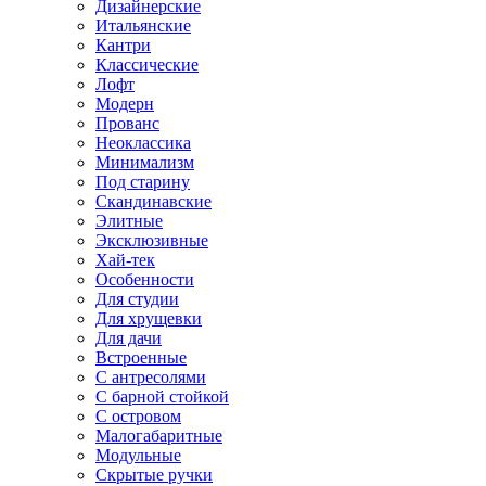
Дизайнерские
Итальянские
Кантри
Классические
Лофт
Модерн
Прованс
Неоклассика
Минимализм
Под старину
Скандинавские
Элитные
Эксклюзивные
Хай-тек
Особенности
Для студии
Для хрущевки
Для дачи
Встроенные
С антресолями
С барной стойкой
С островом
Малогабаритные
Модульные
Скрытые ручки