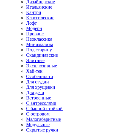
Дизайнерские
Итальянские
Кантри
Классические
Лофт
Модерн
Прованс
Неоклассика
Минимализм
Под старину
Скандинавские
Элитные
Эксклюзивные
Хай-тек
Особенности
Для студии
Для хрущевки
Для дачи
Встроенные
С антресолями
С барной стойкой
С островом
Малогабаритные
Модульные
Скрытые ручки