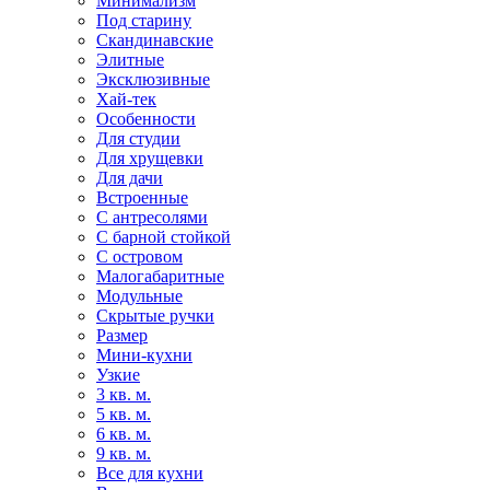
Минимализм
Под старину
Скандинавские
Элитные
Эксклюзивные
Хай-тек
Особенности
Для студии
Для хрущевки
Для дачи
Встроенные
С антресолями
С барной стойкой
С островом
Малогабаритные
Модульные
Скрытые ручки
Размер
Мини-кухни
Узкие
3 кв. м.
5 кв. м.
6 кв. м.
9 кв. м.
Все для кухни