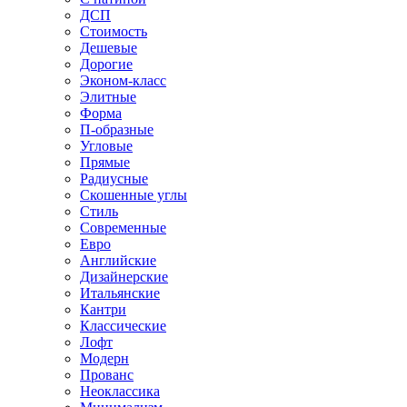
ДСП
Стоимость
Дешевые
Дорогие
Эконом-класс
Элитные
Форма
П-образные
Угловые
Прямые
Радиусные
Скошенные углы
Стиль
Современные
Евро
Английские
Дизайнерские
Итальянские
Кантри
Классические
Лофт
Модерн
Прованс
Неоклассика