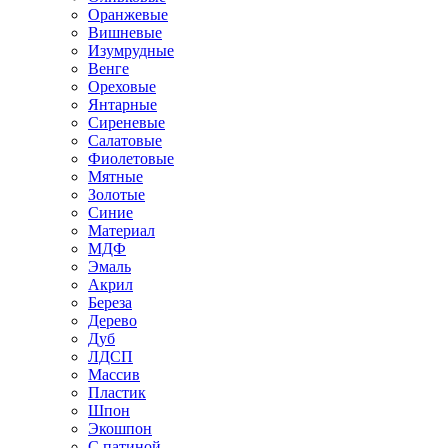
Оранжевые
Вишневые
Изумрудные
Венге
Ореховые
Янтарные
Сиреневые
Салатовые
Фиолетовые
Мятные
Золотые
Синие
Материал
МДФ
Эмаль
Акрил
Береза
Дерево
Дуб
ЛДСП
Массив
Пластик
Шпон
Экошпон
С патиной