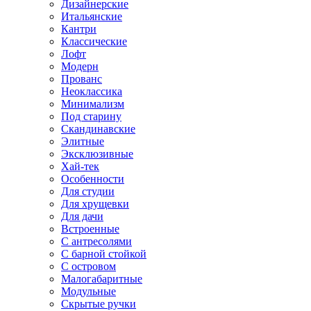
Дизайнерские
Итальянские
Кантри
Классические
Лофт
Модерн
Прованс
Неоклассика
Минимализм
Под старину
Скандинавские
Элитные
Эксклюзивные
Хай-тек
Особенности
Для студии
Для хрущевки
Для дачи
Встроенные
С антресолями
С барной стойкой
С островом
Малогабаритные
Модульные
Скрытые ручки