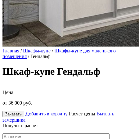
Главная
/
Шкафы-купе
/
Шкафы-купе для маленького
помещения
/ Гендальф
Шкаф-купе Гендальф
Цена:
от 36 000
руб.
Добавить в корзину
Расчет цены
Вызвать
Заказать
замерщика
Получить расчет