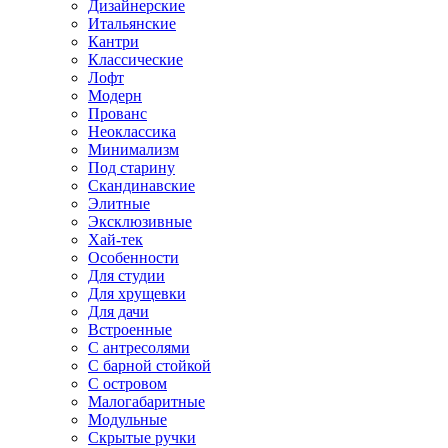
Дизайнерские
Итальянские
Кантри
Классические
Лофт
Модерн
Прованс
Неоклассика
Минимализм
Под старину
Скандинавские
Элитные
Эксклюзивные
Хай-тек
Особенности
Для студии
Для хрущевки
Для дачи
Встроенные
С антресолями
С барной стойкой
С островом
Малогабаритные
Модульные
Скрытые ручки