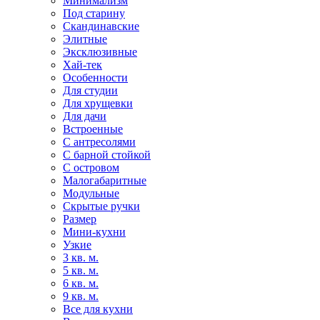
Минимализм
Под старину
Скандинавские
Элитные
Эксклюзивные
Хай-тек
Особенности
Для студии
Для хрущевки
Для дачи
Встроенные
С антресолями
С барной стойкой
С островом
Малогабаритные
Модульные
Скрытые ручки
Размер
Мини-кухни
Узкие
3 кв. м.
5 кв. м.
6 кв. м.
9 кв. м.
Все для кухни