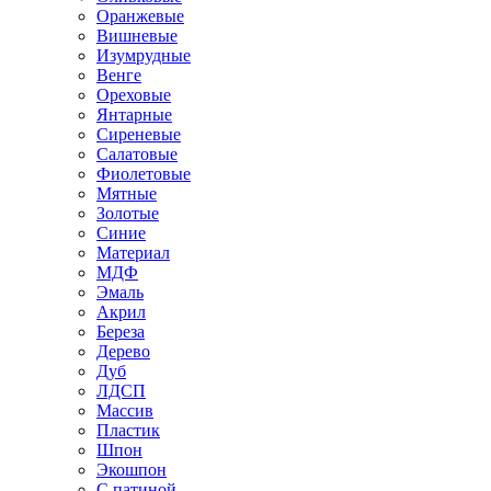
Оранжевые
Вишневые
Изумрудные
Венге
Ореховые
Янтарные
Сиреневые
Салатовые
Фиолетовые
Мятные
Золотые
Синие
Материал
МДФ
Эмаль
Акрил
Береза
Дерево
Дуб
ЛДСП
Массив
Пластик
Шпон
Экошпон
С патиной