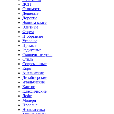
ДСП
Стоимость
Дешевые
Дорогие
Эконом-класс
Элитные
Форма
П-образные
Угловые
Прямые
Радиусные
Скошенные углы
Стиль
Современные
Евро
Английские
Дизайнерские
Итальянские
Кантри
Классические
Лофт
Модерн
Прованс
Неоклассика