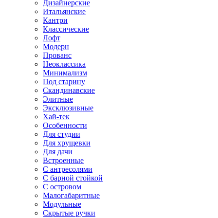
Дизайнерские
Итальянские
Кантри
Классические
Лофт
Модерн
Прованс
Неоклассика
Минимализм
Под старину
Скандинавские
Элитные
Эксклюзивные
Хай-тек
Особенности
Для студии
Для хрущевки
Для дачи
Встроенные
С антресолями
С барной стойкой
С островом
Малогабаритные
Модульные
Скрытые ручки