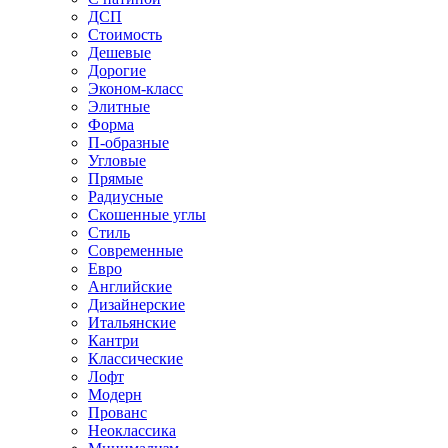
ДСП
Стоимость
Дешевые
Дорогие
Эконом-класс
Элитные
Форма
П-образные
Угловые
Прямые
Радиусные
Скошенные углы
Стиль
Современные
Евро
Английские
Дизайнерские
Итальянские
Кантри
Классические
Лофт
Модерн
Прованс
Неоклассика