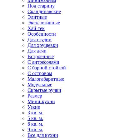
Минимализм
Под старину
Скандинавские
Элитные
Эксклюзивные
Хай-тек
Особенности
Для студии
Для хрущевки
Для дачи
Встроенные
С антресолями
С барной стойкой
С островом
Малогабаритные
Модульные
Скрытые ручки
Размер
Мини-кухни
Узкие
3 кв. м.
5 кв. м.
6 кв. м.
9 кв. м.
Все для кухни