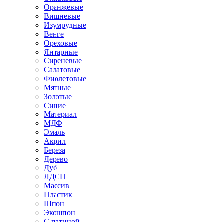
Оранжевые
Вишневые
Изумрудные
Венге
Ореховые
Янтарные
Сиреневые
Салатовые
Фиолетовые
Мятные
Золотые
Синие
Материал
МДФ
Эмаль
Акрил
Береза
Дерево
Дуб
ЛДСП
Массив
Пластик
Шпон
Экошпон
С патиной