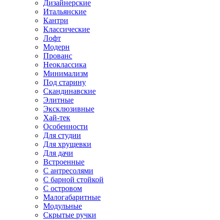
Дизайнерские
Итальянские
Кантри
Классические
Лофт
Модерн
Прованс
Неоклассика
Минимализм
Под старину
Скандинавские
Элитные
Эксклюзивные
Хай-тек
Особенности
Для студии
Для хрущевки
Для дачи
Встроенные
С антресолями
С барной стойкой
С островом
Малогабаритные
Модульные
Скрытые ручки