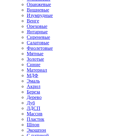
Оранжевые
Вишневые
Изумрудные
Венге
Ореховые
Янтарные
Сиреневые
Салатовые
Фиолетовые
Мятные
Золотые
Синие
Материал
МДФ
Эмаль
Акрил
Береза
Дерево
Дуб
ЛДСП
Массив
Пластик
Шпон
Экошпон
С патиной