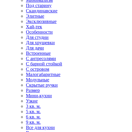
Минимализм
Под старину
Скандинавские
Элитные
Эксклюзивные
Хай-тек
Особенности
Для студии
Для хрущевки
Для дачи
Встроенные
С антресолями
С барной стойкой
С островом
Малогабаритные
Модульные
Скрытые ручки
Размер
Мини-кухни
Узкие
3 кв. м.
5 кв. м.
6 кв. м.
9 кв. м.
Все для кухни