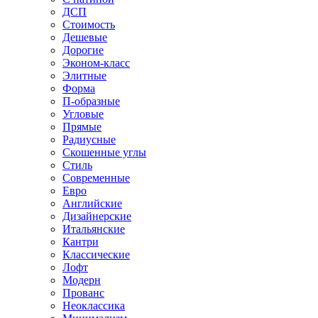
ДСП
Стоимость
Дешевые
Дорогие
Эконом-класс
Элитные
Форма
П-образные
Угловые
Прямые
Радиусные
Скошенные углы
Стиль
Современные
Евро
Английские
Дизайнерские
Итальянские
Кантри
Классические
Лофт
Модерн
Прованс
Неоклассика