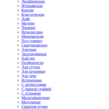
Дизайнерские
Итальянские
Кантри
Классические
Лофт
Модерн
Прованс
Неоклассика
Минимализм
Под старину
Скандинавские
Элитные
Эксклюзивные
Хай-тек
Особенности
Для студии
Для хрущевки
Для дачи
Встроенные
С антресолями
С барной стойкой
С островом
Малогабаритные
Модульные
Скрытые ручки