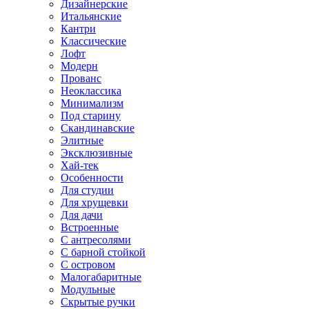
Дизайнерские
Итальянские
Кантри
Классические
Лофт
Модерн
Прованс
Неоклассика
Минимализм
Под старину
Скандинавские
Элитные
Эксклюзивные
Хай-тек
Особенности
Для студии
Для хрущевки
Для дачи
Встроенные
С антресолями
С барной стойкой
С островом
Малогабаритные
Модульные
Скрытые ручки