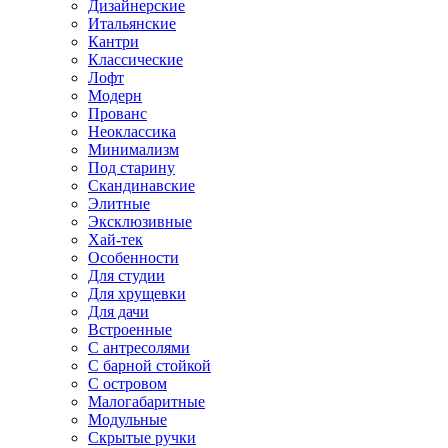
Дизайнерские
Итальянские
Кантри
Классические
Лофт
Модерн
Прованс
Неоклассика
Минимализм
Под старину
Скандинавские
Элитные
Эксклюзивные
Хай-тек
Особенности
Для студии
Для хрущевки
Для дачи
Встроенные
С антресолями
С барной стойкой
С островом
Малогабаритные
Модульные
Скрытые ручки