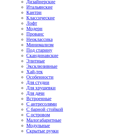
Дизайнерские
Итальянские
Кантри
Классические
Лофт
Модерн
Прованс
Неоклассика
Минимализм
Под старину
Скандинавские
Элитные
Эксклюзивные
Хай-тек
Особенности
Для студии
Для хрущевки
Для дачи
Встроенные
С антресолями
С барной стойкой
С островом
Малогабаритные
Модульные
Скрытые ручки