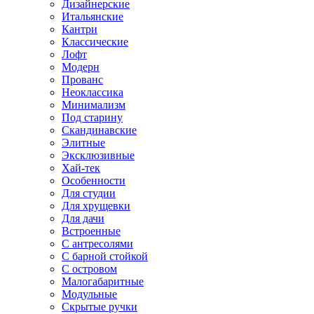
Дизайнерские
Итальянские
Кантри
Классические
Лофт
Модерн
Прованс
Неоклассика
Минимализм
Под старину
Скандинавские
Элитные
Эксклюзивные
Хай-тек
Особенности
Для студии
Для хрущевки
Для дачи
Встроенные
С антресолями
С барной стойкой
С островом
Малогабаритные
Модульные
Скрытые ручки