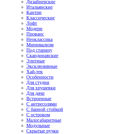
Дизайнерские
Итальянские
Кантри
Классические
Лофт
Модерн
Прованс
Неоклассика
Минимализм
Под старину
Скандинавские
Элитные
Эксклюзивные
Хай-тек
Особенности
Для студии
Для хрущевки
Для дачи
Встроенные
С антресолями
С барной стойкой
С островом
Малогабаритные
Модульные
Скрытые ручки