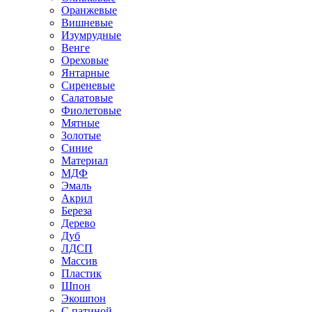
Оранжевые
Вишневые
Изумрудные
Венге
Ореховые
Янтарные
Сиреневые
Салатовые
Фиолетовые
Мятные
Золотые
Синие
Материал
МДФ
Эмаль
Акрил
Береза
Дерево
Дуб
ЛДСП
Массив
Пластик
Шпон
Экошпон
С патиной