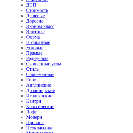
ДСП
Стоимость
Дешевые
Дорогие
Эконом-класс
Элитные
Форма
П-образные
Угловые
Прямые
Радиусные
Скошенные углы
Стиль
Современные
Евро
Английские
Дизайнерские
Итальянские
Кантри
Классические
Лофт
Модерн
Прованс
Неоклассика