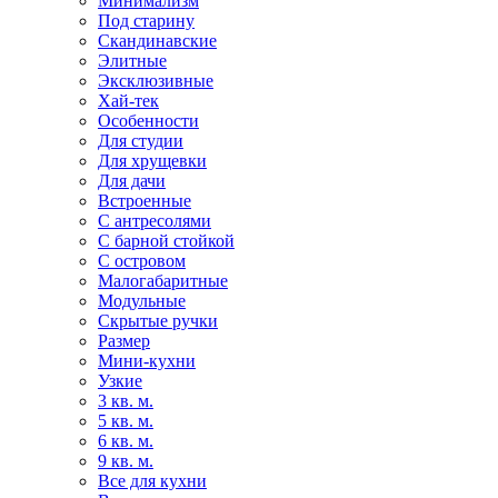
Минимализм
Под старину
Скандинавские
Элитные
Эксклюзивные
Хай-тек
Особенности
Для студии
Для хрущевки
Для дачи
Встроенные
С антресолями
С барной стойкой
С островом
Малогабаритные
Модульные
Скрытые ручки
Размер
Мини-кухни
Узкие
3 кв. м.
5 кв. м.
6 кв. м.
9 кв. м.
Все для кухни