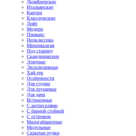
Дизайнерские
Итальянские
Кантри
Классические
Лофт
Модерн
Прованс
Неоклассика
Минимализм
Под старину
Скандинавские
Элитные
Эксклюзивные
Хай-тек
Особенности
Для студии
Для хрущевки
Для дачи
Встроенные
С антресолями
С барной стойкой
С островом
Малогабаритные
Модульные
Скрытые ручки