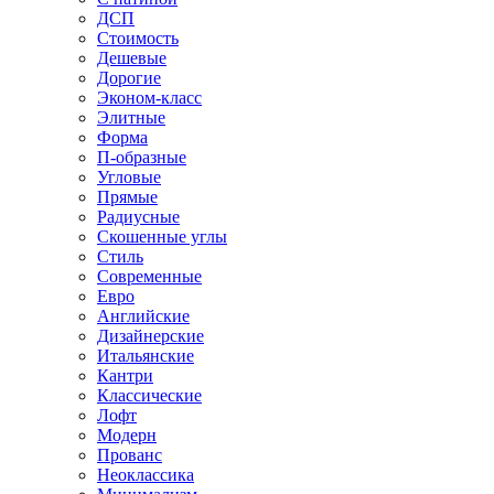
ДСП
Стоимость
Дешевые
Дорогие
Эконом-класс
Элитные
Форма
П-образные
Угловые
Прямые
Радиусные
Скошенные углы
Стиль
Современные
Евро
Английские
Дизайнерские
Итальянские
Кантри
Классические
Лофт
Модерн
Прованс
Неоклассика