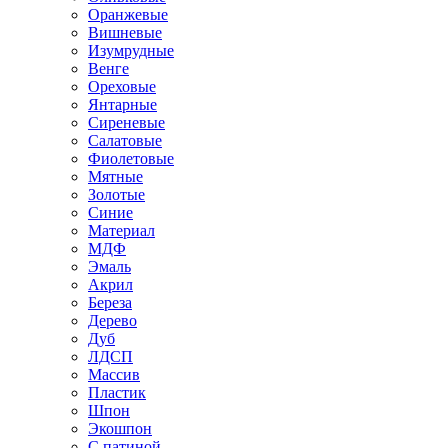
Оранжевые
Вишневые
Изумрудные
Венге
Ореховые
Янтарные
Сиреневые
Салатовые
Фиолетовые
Мятные
Золотые
Синие
Материал
МДФ
Эмаль
Акрил
Береза
Дерево
Дуб
ЛДСП
Массив
Пластик
Шпон
Экошпон
С патиной