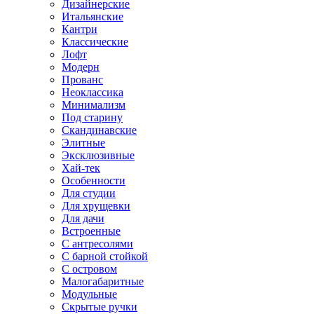
Дизайнерские
Итальянские
Кантри
Классические
Лофт
Модерн
Прованс
Неоклассика
Минимализм
Под старину
Скандинавские
Элитные
Эксклюзивные
Хай-тек
Особенности
Для студии
Для хрущевки
Для дачи
Встроенные
С антресолями
С барной стойкой
С островом
Малогабаритные
Модульные
Скрытые ручки