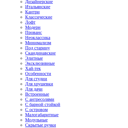
Дизайнерские
Итальянские
Кантри
Классические
Лофт
Модерн
Прованс
Неоклассика
Минимализм
Под старину
Скандинавские
Элитные
Эксклюзивные
Хай-тек
Особенности
Для студии
Для хрущевки
Для дачи
Встроенные
С антресолями
С барной стойкой
С островом
Малогабаритные
Модульные
Скрытые ручки