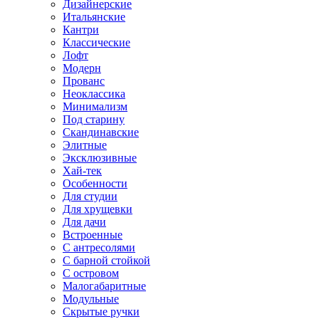
Дизайнерские
Итальянские
Кантри
Классические
Лофт
Модерн
Прованс
Неоклассика
Минимализм
Под старину
Скандинавские
Элитные
Эксклюзивные
Хай-тек
Особенности
Для студии
Для хрущевки
Для дачи
Встроенные
С антресолями
С барной стойкой
С островом
Малогабаритные
Модульные
Скрытые ручки