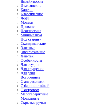
Дизайнерские
Итальянские
Кантри
Классические
Лофт
Модерн
Прованс
Неоклассика
Минимализм
Под старину
Скандинавские
Элитные
Эксклюзивные
Хай-тек
Особенности
Для студии
Для хрущевки
Для дачи
Встроенные
С антресолями
С барной стойкой
С островом
Малогабаритные
Модульные
Скрытые ручки