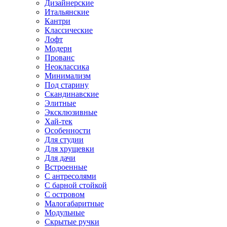
Дизайнерские
Итальянские
Кантри
Классические
Лофт
Модерн
Прованс
Неоклассика
Минимализм
Под старину
Скандинавские
Элитные
Эксклюзивные
Хай-тек
Особенности
Для студии
Для хрущевки
Для дачи
Встроенные
С антресолями
С барной стойкой
С островом
Малогабаритные
Модульные
Скрытые ручки