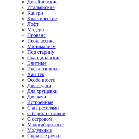
Дизайнерские
Итальянские
Кантри
Классические
Лофт
Модерн
Прованс
Неоклассика
Минимализм
Под старину
Скандинавские
Элитные
Эксклюзивные
Хай-тек
Особенности
Для студии
Для хрущевки
Для дачи
Встроенные
С антресолями
С барной стойкой
С островом
Малогабаритные
Модульные
Скрытые ручки