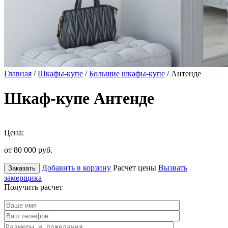
Главная
/
Шкафы-купе
/
Большие шкафы-купе
/ Антенде
Шкаф-купе Антенде
Цена:
от 80 000
руб.
Добавить в корзину
Расчет цены
Вызвать
Заказать
замерщика
Получить расчет