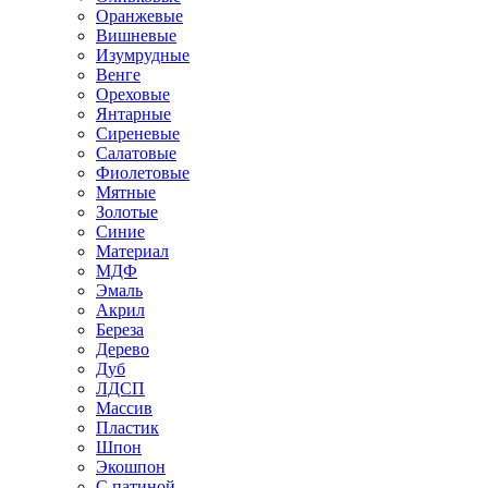
Оранжевые
Вишневые
Изумрудные
Венге
Ореховые
Янтарные
Сиреневые
Салатовые
Фиолетовые
Мятные
Золотые
Синие
Материал
МДФ
Эмаль
Акрил
Береза
Дерево
Дуб
ЛДСП
Массив
Пластик
Шпон
Экошпон
С патиной