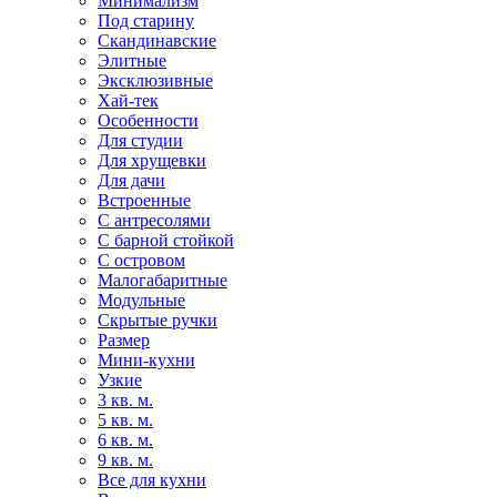
Минимализм
Под старину
Скандинавские
Элитные
Эксклюзивные
Хай-тек
Особенности
Для студии
Для хрущевки
Для дачи
Встроенные
С антресолями
С барной стойкой
С островом
Малогабаритные
Модульные
Скрытые ручки
Размер
Мини-кухни
Узкие
3 кв. м.
5 кв. м.
6 кв. м.
9 кв. м.
Все для кухни