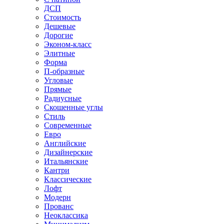
ДСП
Стоимость
Дешевые
Дорогие
Эконом-класс
Элитные
Форма
П-образные
Угловые
Прямые
Радиусные
Скошенные углы
Стиль
Современные
Евро
Английские
Дизайнерские
Итальянские
Кантри
Классические
Лофт
Модерн
Прованс
Неоклассика