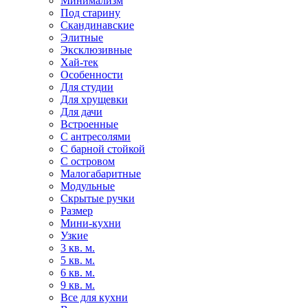
Минимализм
Под старину
Скандинавские
Элитные
Эксклюзивные
Хай-тек
Особенности
Для студии
Для хрущевки
Для дачи
Встроенные
С антресолями
С барной стойкой
С островом
Малогабаритные
Модульные
Скрытые ручки
Размер
Мини-кухни
Узкие
3 кв. м.
5 кв. м.
6 кв. м.
9 кв. м.
Все для кухни