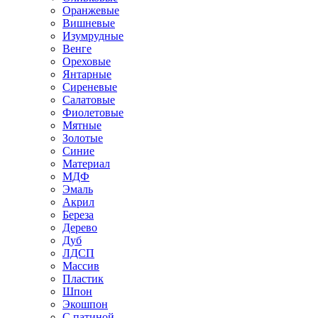
Оранжевые
Вишневые
Изумрудные
Венге
Ореховые
Янтарные
Сиреневые
Салатовые
Фиолетовые
Мятные
Золотые
Синие
Материал
МДФ
Эмаль
Акрил
Береза
Дерево
Дуб
ЛДСП
Массив
Пластик
Шпон
Экошпон
С патиной