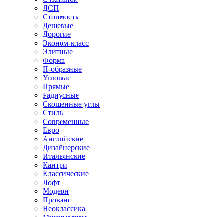
ДСП
Стоимость
Дешевые
Дорогие
Эконом-класс
Элитные
Форма
П-образные
Угловые
Прямые
Радиусные
Скошенные углы
Стиль
Современные
Евро
Английские
Дизайнерские
Итальянские
Кантри
Классические
Лофт
Модерн
Прованс
Неоклассика