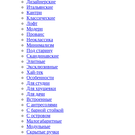
Дизайнерские
Итальянские
Кантри
Классические
Лофт
Модерн
Прованс
Неоклассика
Минимализм
Под старину
Скандинавские
Элитные
Эксклюзивные
Хай-тек
Особенности
Для студии
Для хрущевки
Для дачи
Встроенные
С антресолями
С барной стойкой
С островом
Малогабаритные
Модульные
Скрытые ручки