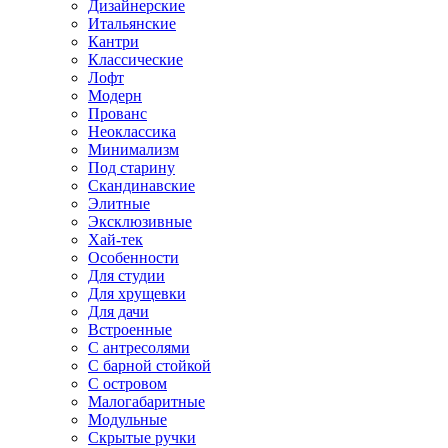
Дизайнерские
Итальянские
Кантри
Классические
Лофт
Модерн
Прованс
Неоклассика
Минимализм
Под старину
Скандинавские
Элитные
Эксклюзивные
Хай-тек
Особенности
Для студии
Для хрущевки
Для дачи
Встроенные
С антресолями
С барной стойкой
С островом
Малогабаритные
Модульные
Скрытые ручки